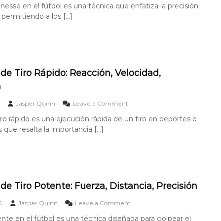
,
v
inesse en el fútbol es una técnica que enfatiza la precisión
a
O
T
S
a
g
, permitiendo a los […]
b
é
o
c
o
j
c
r
i
n
e
n
p
ó
a
t
i
r
n
l
i
c
e
,
:
v
a
s
F
Á
o
 de Tiro Rápido: Reacción, Velocidad,
a
i
n
d
n
n
g
e
u
u
l
r
o
Jasper Quinn
Leave a Comment
l
T
a
n
o
i
iro rápido es una ejecución rápida de un tiro en deportes o
,
O
,
r
T
 que resalta la importancia […]
b
P
o
i
j
r
F
e
e
e
i
m
t
c
n
p
i
i
o
o
v
s
:
o
i
de Tiro Potente: Fuerza, Distancia, Precisión
C
d
ó
o
e
n
o
6
Jasper Quinn
Leave a Comment
l
T
,
n
o
ente en el fútbol es una técnica diseñada para golpear el
i
T
O
c