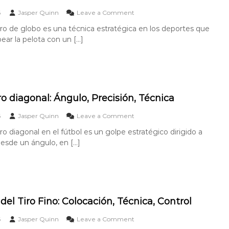
p
c
n
i
n
o
6
Jasper Quinn
Leave a Comment
t
e
i
n
e
iro de globo es una técnica estratégica en los deportes que
e
c
O
r
x
a
pear la pelota con un […]
b
n
t
,
j
o
e
C
e
:
r
o
t
C
i
l
i
o
o
o
v
n
r
c
o
ro diagonal: Ángulo, Precisión, Técnica
t
:
a
d
r
C
c
e
o
6
Jasper Quinn
Leave a Comment
o
u
i
l
n
l
r
ó
ro diagonal en el fútbol es un golpe estratégico dirigido a
L
G
,
v
n
o
 desde un ángulo, en […]
o
P
a
b
l
r
,
S
d
e
T
h
e
c
é
o
t
i
c
t
i
s
n
:
r
del Tiro Fino: Colocación, Técnica, Control
i
i
E
o
ó
c
l
d
o
6
Jasper Quinn
Leave a Comment
n
a
e
i
n
,