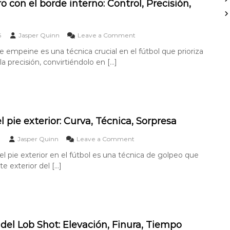
r
ro con el borde interno: Control, Precisión,
f
P
c
o
o
r
n
l
e
r
i
i
c
o
6
Jasper Quinn
Leave a Comment
c
:
b
i
n
a
r
de empeine es una técnica crucial en el fútbol que prioriza
s
G
,
e
i
 la precisión, convirtiéndolo en […]
o
T
c
ó
l
i
o
n
d
e
n
,
e
m
e
T
t
p
f
é
i
o
e
c
r
,
l pie exterior: Curva, Técnica, Sorpresa
c
n
o
S
t
i
c
o
o
Jasper Quinn
Leave a Comment
o
c
o
r
n
:
a
el pie exterior en el fútbol es una técnica de golpeo que
n
p
G
C
e
r
rte exterior del […]
o
u
l
e
l
r
b
s
c
v
o
a
o
a
r
n
,
d
e
T
e
l
é
 del Lob Shot: Elevación, Finura, Tiempo
i