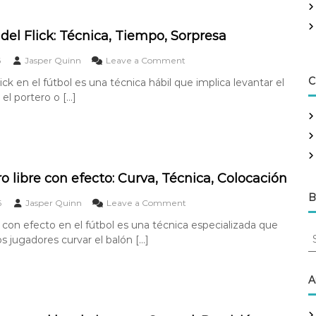
i
v
o
del Flick: Técnica, Tiempo, Sorpresa
d
e
o
6
Jasper Quinn
Leave a Comment
T
n
C
ick en el fútbol es una técnica hábil que implica levantar el
i
O
r
el portero o […]
b
o
j
L
e
a
t
r
i
g
v
o
o
ro libre con efecto: Curva, Técnica, Colocación
:
d
D
B
e
o
6
Jasper Quinn
Leave a Comment
i
l
n
s
re con efecto en el fútbol es una técnica especializada que
F
G
S
t
l
os jugadores curvar el balón […]
o
e
a
i
l
n
a
c
d
c
k
r
e
A
i
:
t
c
a
T
i
h
,
é