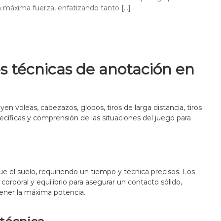
r
é
a máxima fuerza, enfatizando tanto […]
b
a
o
c
j
c
R
n
e
i
á
i
t
ó
p
c
i
n
i
a
v
,
d
o
T
es técnicas de anotación en
o
d
é
:
e
c
R
T
n
e
i
i
a
r
c
yen voleas, cabezazos, globos, tiros de larga distancia, tiros
c
o
a
pecíficas y comprensión de las situaciones del juego para
c
P
,
i
o
C
ó
t
o
n
e
n
,
n
t
V
t
r
e el suelo, requiriendo un tiempo y técnica precisos. Los
e
e
o
rporal y equilibrio para asegurar un contacto sólido,
l
:
l
ener la máxima potencia.
o
F
c
u
i
e
d