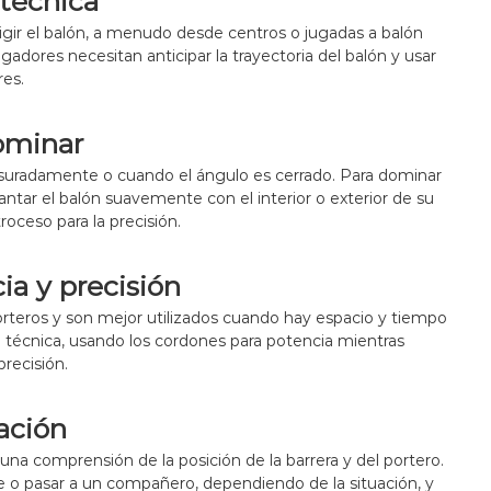
técnica
r
a
z
rigir el balón, a menudo desde centros o jugadas a balón
d
a
gadores necesitan anticipar la trayectoria del balón y usar
,
,
P
res.
D
r
i
e
s
c
ominar
t
i
a
esuradamente o cuando el ángulo es cerrado. Para dominar
s
n
i
ntar el balón suavemente con el interior o exterior de su
c
ó
i
roceso para la precisión.
n
a
,
P
cia y precisión
r
porteros y son mejor utilizados cuando hay espacio y tiempo
e
c
 técnica, usando los cordones para potencia mientras
i
recisión.
s
i
ó
cación
n
 una comprensión de la posición de la barrera y del portero.
 o pasar a un compañero, dependiendo de la situación, y