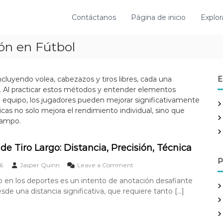
Contáctanos
Página de inicio
Explor
ón en Fútbol
ncluyendo volea, cabezazos y tiros libres, cada una
E
al. Al practicar estos métodos y entender elementos
n equipo, los jugadores pueden mejorar significativamente
cas no solo mejora el rendimiento individual, sino que
campo.
de Tiro Largo: Distancia, Precisión, Técnica
P
o
6
Jasper Quinn
Leave a Comment
n
go en los deportes es un intento de anotación desafiante
O
sde una distancia significativa, que requiere tanto […]
b
j
e
t