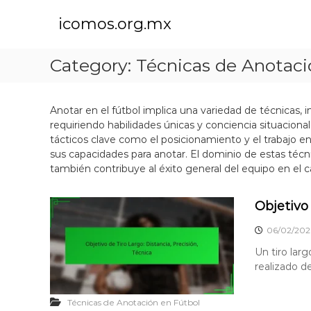
S
k
icomos.org.mx
i
p
Category:
Técnicas de Anotaci
t
o
c
o
Anotar en el fútbol implica una variedad de técnicas, i
n
requiriendo habilidades únicas y conciencia situacion
t
tácticos clave como el posicionamiento y el trabajo e
e
sus capacidades para anotar. El dominio de estas técni
n
también contribuye al éxito general del equipo en el 
t
Objetivo 
06/02/202
Un tiro lar
realizado de
Técnicas de Anotación en Fútbol