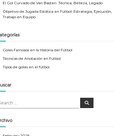
El Gol Curvado de Van Basten: Técnica, Belleza, Legado
Objetivo de Jugada Estática en Fútbol: Estrategia, Ejecución,
Trabajo en Equipo
ategorías
Goles Famosos en la Historia del Fútbol
Técnicas de Anotación en Fútbol
Tipos de goles en el fútbol
uscar
S
e
a
r
c
rchivo
h
February 2026