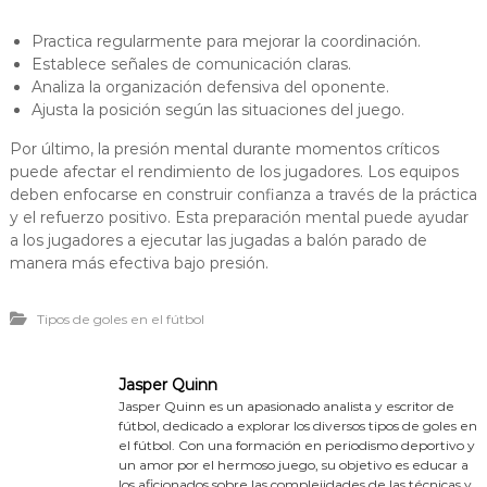
Practica regularmente para mejorar la coordinación.
Establece señales de comunicación claras.
Analiza la organización defensiva del oponente.
Ajusta la posición según las situaciones del juego.
Por último, la presión mental durante momentos críticos
puede afectar el rendimiento de los jugadores. Los equipos
deben enfocarse en construir confianza a través de la práctica
y el refuerzo positivo. Esta preparación mental puede ayudar
a los jugadores a ejecutar las jugadas a balón parado de
manera más efectiva bajo presión.
Tipos de goles en el fútbol
Jasper Quinn
Jasper Quinn es un apasionado analista y escritor de
fútbol, dedicado a explorar los diversos tipos de goles en
el fútbol. Con una formación en periodismo deportivo y
un amor por el hermoso juego, su objetivo es educar a
los aficionados sobre las complejidades de las técnicas y