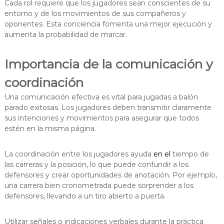
Cada rol requiere que los jugadores sean conscientes de su
entorno y de los movimientos de sus compañeros y
oponentes. Esta conciencia fomenta una mejor ejecución y
aumenta la probabilidad de marcar.
Importancia de la comunicación y
coordinación
Una comunicación efectiva es vital para jugadas a balón
parado exitosas. Los jugadores deben transmitir claramente
sus intenciones y movimientos para asegurar que todos
estén en la misma página.
La coordinación entre los jugadores ayuda
en el
tiempo de
las carreras y la posición, lo que puede confundir a los
defensores y crear oportunidades de anotación. Por ejemplo,
una carrera bien cronometrada puede sorprender a los
defensores, llevando a un tiro abierto a puerta.
Utilizar señales o indicaciones verbales durante la práctica