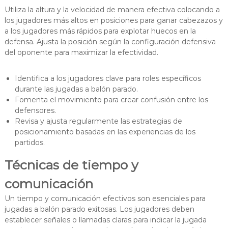
Utiliza la altura y la velocidad de manera efectiva colocando a
los jugadores más altos en posiciones para ganar cabezazos y
a los jugadores más rápidos para explotar huecos en la
defensa. Ajusta la posición según la configuración defensiva
del oponente para maximizar la efectividad.
Identifica a los jugadores clave para roles específicos
durante las jugadas a balón parado.
Fomenta el movimiento para crear confusión entre los
defensores.
Revisa y ajusta regularmente las estrategias de
posicionamiento basadas en las experiencias de los
partidos.
Técnicas de tiempo y
comunicación
Un tiempo y comunicación efectivos son esenciales para
jugadas a balón parado exitosas. Los jugadores deben
establecer señales o llamadas claras para indicar la jugada