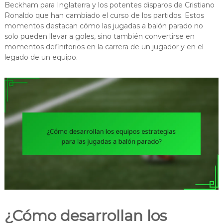
Beckham para Inglaterra y los potentes disparos de Cristiano
Ronaldo que han cambiado el curso de los partidos. Estos
momentos destacan cómo las jugadas a balón parado no
solo pueden llevar a goles, sino también convertirse en
momentos definitorios en la carrera de un jugador y en el
legado de un equipo.
¿Cómo desarrollan los