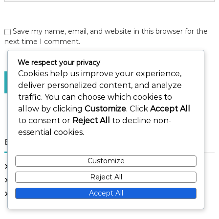
Save my name, email, and website in this browser for the
next time I comment.
We respect your privacy
Cookies help us improve your experience,
deliver personalized content, and analyze
traffic. You can choose which cookies to
allow by clicking
Customize
. Click
Accept All
to consent or
Reject All
to decline non-
essential cookies.
Enlaces
Customize
Explorar artículos
Reject All
Contáctanos
Accept All
Quiénes somos