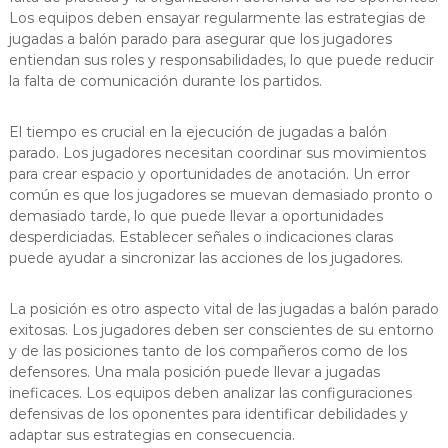
Los equipos deben ensayar regularmente las estrategias de
jugadas a balón parado para asegurar que los jugadores
entiendan sus roles y responsabilidades, lo que puede reducir
la falta de comunicación durante los partidos.
El tiempo es crucial en la ejecución de jugadas a balón
parado. Los jugadores necesitan coordinar sus movimientos
para crear espacio y oportunidades de anotación. Un error
común es que los jugadores se muevan demasiado pronto o
demasiado tarde, lo que puede llevar a oportunidades
desperdiciadas. Establecer señales o indicaciones claras
puede ayudar a sincronizar las acciones de los jugadores.
La posición es otro aspecto vital de las jugadas a balón parado
exitosas. Los jugadores deben ser conscientes de su entorno
y de las posiciones tanto de los compañeros como de los
defensores. Una mala posición puede llevar a jugadas
ineficaces. Los equipos deben analizar las configuraciones
defensivas de los oponentes para identificar debilidades y
adaptar sus estrategias en consecuencia.