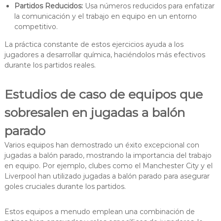
Partidos Reducidos:
Usa números reducidos para enfatizar
la comunicación y el trabajo en equipo en un entorno
competitivo.
La práctica constante de estos ejercicios ayuda a los
jugadores a desarrollar química, haciéndolos más efectivos
durante los partidos reales.
Estudios de caso de equipos que
sobresalen en jugadas a balón
parado
Varios equipos han demostrado un éxito excepcional con
jugadas a balón parado, mostrando la importancia del trabajo
en equipo. Por ejemplo, clubes como el Manchester City y el
Liverpool han utilizado jugadas a balón parado para asegurar
goles cruciales durante los partidos.
Estos equipos a menudo emplean una combinación de