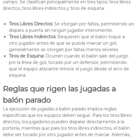
campo. Se clasifican principalmente en tres tipos: tiros libres
directos, tiros libres indirectos y tiros de esquina.
Tiros Libres Directos:
Se otorgan por faltas, permitiendo un
disparo a puerta sin ningún jugador interviniente.
Tiros Libres Indirectos:
Requieren que el balón toque a
otro jugador antes de que se pueda marcar un gol,
generalmente se otorgan por faltas menos severas.
Tiros de Esquina:
Ocurren cuando el balón sale del juego
por la línea de gol, tocado por un defensor, permitiendo
que el equipo atacante reinicie el juego desde el arco de
esquina.
Reglas que rigen las jugadas a
balón parado
La ejecución de jugadas a balón parado implica reglas
específicas que los equipos deben seguir. Para los tiros libres
directos, los jugadores pueden disparar directamente a la
portería, mientras que para los tiros libres indirectos, el balón
debe ser tocado por otro jugador antes de marcar. Además,