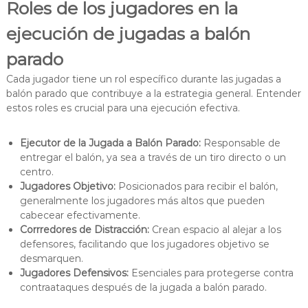
Roles de los jugadores en la
ejecución de jugadas a balón
parado
Cada jugador tiene un rol específico durante las jugadas a
balón parado que contribuye a la estrategia general. Entender
estos roles es crucial para una ejecución efectiva.
Ejecutor de la Jugada a Balón Parado:
Responsable de
entregar el balón, ya sea a través de un tiro directo o un
centro.
Jugadores Objetivo:
Posicionados para recibir el balón,
generalmente los jugadores más altos que pueden
cabecear efectivamente.
Corrredores de Distracción:
Crean espacio al alejar a los
defensores, facilitando que los jugadores objetivo se
desmarquen.
Jugadores Defensivos:
Esenciales para protegerse contra
contraataques después de la jugada a balón parado.