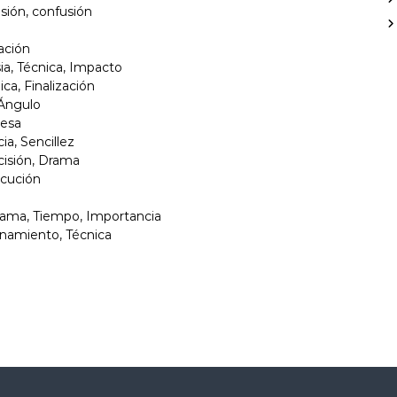
f
esión, confusión
o
r
zación
:
ia, Técnica, Impacto
ca, Finalización
 Ángulo
resa
ia, Sencillez
cisión, Drama
ecución
Drama, Tiempo, Importancia
onamiento, Técnica