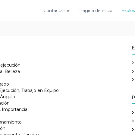
Contáctanos
Página de inicio
Explor
E
, ejecución
a, Belleza
egado
Ejecución, Trabajo en Equipo
, Ángulo
P
ación
n, Importancia
cionamiento
ión
ionamiento, Rapidez