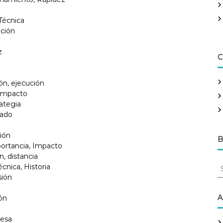
 Técnica
ación
z
C
ión, ejecución
 Impacto
rategia
cado
ción
B
portancia, Impacto
n, distancia
S
cnica, Historia
e
sión
a
r
A
ión
c
h
resa