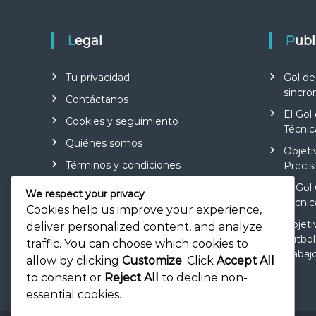
Legal
Pub
Tu privacidad
Gol de
sincro
Contáctanos
El Gol
Cookies y seguimiento
Técnic
Quiénes somos
Objeti
Términos y condiciones
Precis
El Gol
We respect your privacy
Técnic
Cookies help us improve your experience,
Objeti
deliver personalized content, and analyze
Fútbol
traffic. You can choose which cookies to
Trabaj
allow by clicking
Customize
. Click
Accept All
to consent or
Reject All
to decline non-
essential cookies.