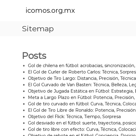
S
k
icomos.org.mx
i
p
Sitemap
t
o
c
o
Posts
n
t
Gol de chilena en fútbol: acrobacias, sincronización
e
El Gol de Curler de Roberto Carlos: Técnica, Sorpres
n
Objetivo de Tiro Largo: Distancia, Precisión, Técnica
t
El Gol Curvado de Van Basten: Técnica, Belleza, L
Objetivo de Jugada Estática en Fútbol: Estrategia, 
Meta a Largo Plazo en Fútbol: Potencia, Precisión
Gol de tiro curvado en fútbol: Curva, Técnica, Coloc
El Gol de Tiro Libre de Ronaldo: Potencia, Precisió
Objetivo del Flick: Técnica, Tiempo, Sorpresa
Gol desviado en el fútbol: suerte, trayectoria, posi
Gol de tiro libre con efecto: Curva, Técnica, Colocac
Objetivo de rebote en el fútbol: Conciencia, Posic