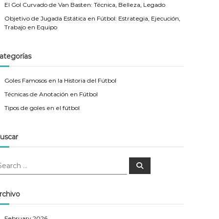
El Gol Curvado de Van Basten: Técnica, Belleza, Legado
Objetivo de Jugada Estática en Fútbol: Estrategia, Ejecución,
Trabajo en Equipo
ategorías
Goles Famosos en la Historia del Fútbol
Técnicas de Anotación en Fútbol
Tipos de goles en el fútbol
uscar
S
e
a
r
c
rchivo
h
February 2026