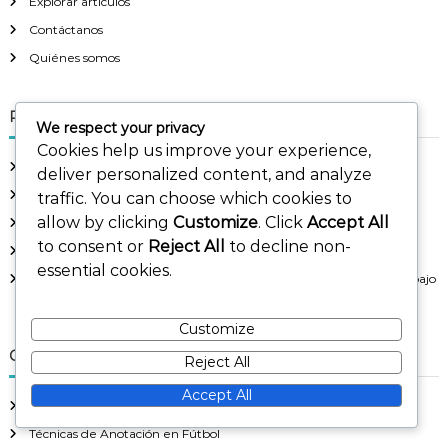
Explorar artículos
Contáctanos
Quiénes somos
Publicaciones recientes
We respect your privacy
Cookies help us improve your experience,
Gol de chilena en fútbol: acrobacias, sincronización, ejecución
deliver personalized content, and analyze
El Gol de Curler de Roberto Carlos: Técnica, Sorpresa, Belleza
traffic. You can choose which cookies to
allow by clicking
Customize
. Click
Accept All
Objetivo de Tiro Largo: Distancia, Precisión, Técnica
to consent or
Reject All
to decline non-
El Gol Curvado de Van Basten: Técnica, Belleza, Legado
essential cookies.
Objetivo de Jugada Estática en Fútbol: Estrategia, Ejecución, Trabajo
en Equipo
Customize
Categorías
Reject All
Accept All
Goles Famosos en la Historia del Fútbol
Técnicas de Anotación en Fútbol