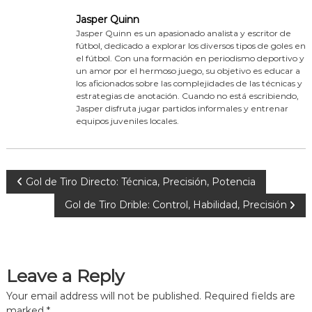
Jasper Quinn
Jasper Quinn es un apasionado analista y escritor de
fútbol, dedicado a explorar los diversos tipos de goles en
el fútbol. Con una formación en periodismo deportivo y
un amor por el hermoso juego, su objetivo es educar a
los aficionados sobre las complejidades de las técnicas y
estrategias de anotación. Cuando no está escribiendo,
Jasper disfruta jugar partidos informales y entrenar
equipos juveniles locales.
P
Gol de Tiro Directo: Técnica, Precisión, Potencia
Gol de Tiro Drible: Control, Habilidad, Precisión
o
s
Leave a Reply
t
Your email address will not be published.
Required fields are
n
marked
*