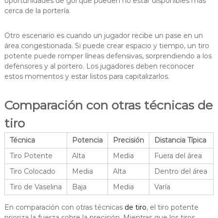
oportunidades de gol que pueden no estar disponibles más
cerca de la portería.
Otro escenario es cuando un jugador recibe un pase en un
área congestionada. Si puede crear espacio y tiempo, un tiro
potente puede romper líneas defensivas, sorprendiendo a los
defensores y al portero. Los jugadores deben reconocer
estos momentos y estar listos para capitalizarlos.
Comparación con otras técnicas de
tiro
Técnica
Potencia
Precisión
Distancia Típica
Tiro Potente
Alta
Media
Fuera del área
Tiro Colocado
Media
Alta
Dentro del área
Tiro de Vaselina
Baja
Media
Varía
En comparación con otras técnicas
de tiro
, el tiro potente
prioriza la fuerza sobre la precisión. Mientras que los tiros