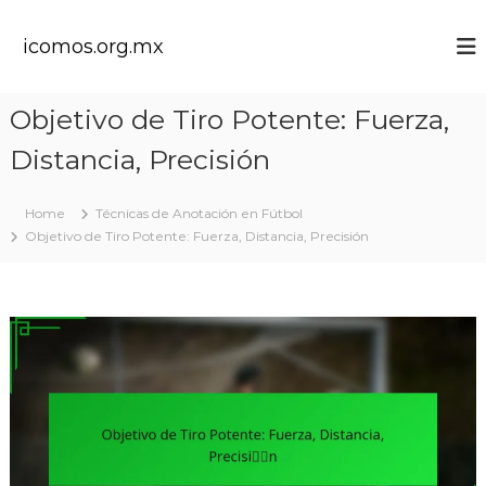
S
k
icomos.org.mx
i
p
t
Objetivo de Tiro Potente: Fuerza,
o
c
Distancia, Precisión
o
n
t
Home
Técnicas de Anotación en Fútbol
e
Objetivo de Tiro Potente: Fuerza, Distancia, Precisión
n
t