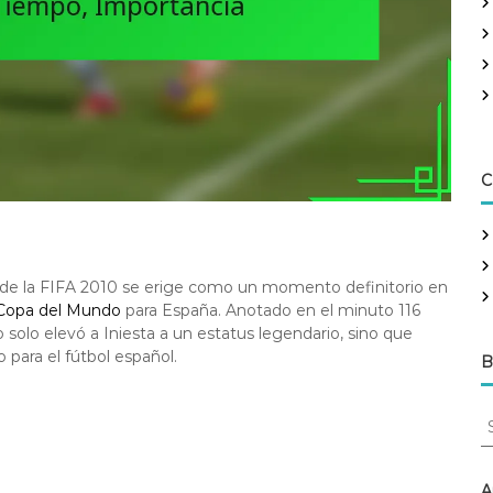
C
l de la FIFA 2010 se erige como un momento definitorio en
 Copa del Mundo
para España. Anotado en el minuto 116
 solo elevó a Iniesta a un estatus legendario, sino que
para el fútbol español.
B
S
e
a
r
A