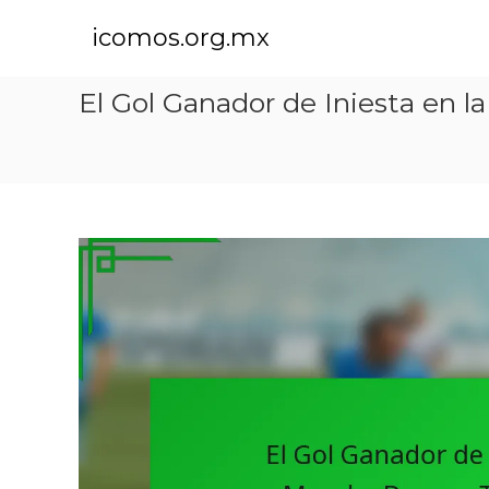
S
k
icomos.org.mx
i
p
El Gol Ganador de Iniesta en 
t
o
c
o
n
t
e
n
t