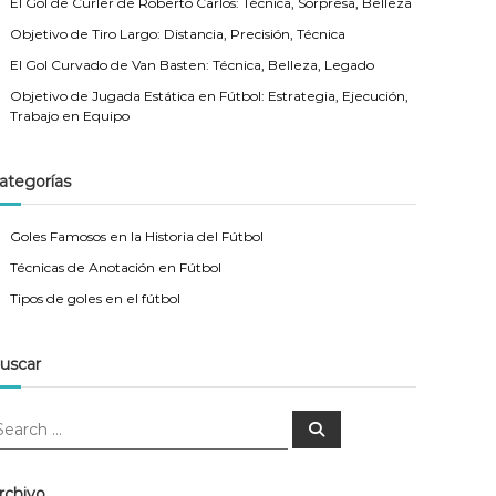
El Gol de Curler de Roberto Carlos: Técnica, Sorpresa, Belleza
Objetivo de Tiro Largo: Distancia, Precisión, Técnica
El Gol Curvado de Van Basten: Técnica, Belleza, Legado
Objetivo de Jugada Estática en Fútbol: Estrategia, Ejecución,
Trabajo en Equipo
ategorías
Goles Famosos en la Historia del Fútbol
Técnicas de Anotación en Fútbol
Tipos de goles en el fútbol
uscar
S
e
a
r
c
rchivo