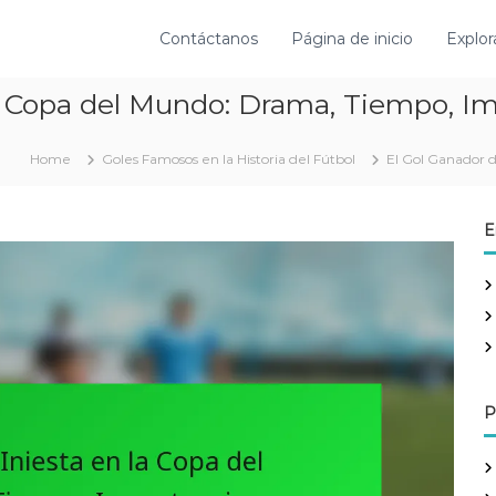
Contáctanos
Página de inicio
Explor
la Copa del Mundo: Drama, Tiempo, I
Home
Goles Famosos en la Historia del Fútbol
El Gol Ganador 
E
P