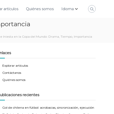
ar artículos
Quiénes somos
Idioma
mportancia
de Iniesta en la Copa del Mundo: Drama, Tiempo, Importancia
nlaces
Explorar artículos
Contáctanos
Quiénes somos
ublicaciones recientes
Gol de chilena en fútbol: acrobacias, sincronización, ejecución