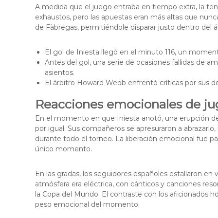
A medida que el juego entraba en tiempo extra, la te
exhaustos, pero las apuestas eran más altas que nunc
de Fàbregas, permitiéndole disparar justo dentro del á
El gol de Iniesta llegó en el minuto 116, un moment
Antes del gol, una serie de ocasiones fallidas de a
asientos.
El árbitro Howard Webb enfrentó críticas por sus de
Reacciones emocionales de jug
En el momento en que Iniesta anotó, una erupción de a
por igual. Sus compañeros se apresuraron a abrazarlo,
durante todo el torneo. La liberación emocional fue p
único momento.
En las gradas, los seguidores españoles estallaron en v
atmósfera era eléctrica, con cánticos y canciones reso
la Copa del Mundo. El contraste con los aficionados h
peso emocional del momento.