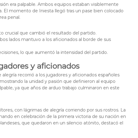
nsión era palpable. Ambos equipos estaban visiblemente
a. El momento de Iniesta llegó tras un pase bien colocado
rea penal.
o crucial que cambió el resultado del partido.
mbos lados mantuvo a los aficionados al borde de sus
cisiones, lo que aumentó la intensidad del partido.
adores y aficionados
legría recorrió a los jugadores y aficionados españoles
 mostrando la unidad y pasión que definieron al equipo
alpable, ya que años de arduo trabajo culminaron en este
ítores, con lágrimas de alegría corriendo por sus rostros. La
nando en celebración de la primera victoria de su nación en
olandeses, que quedaron en un silencio atónito, destacó el