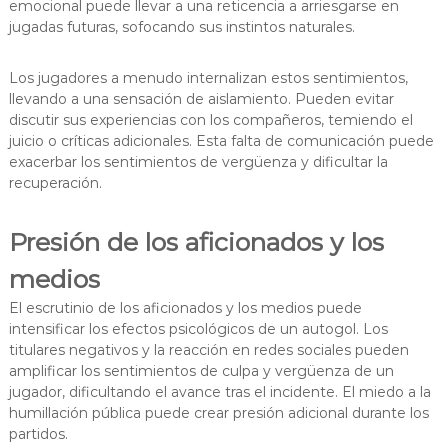
emocional puede llevar a una reticencia a arriesgarse en
jugadas futuras, sofocando sus instintos naturales.
Los jugadores a menudo internalizan estos sentimientos,
llevando a una sensación de aislamiento. Pueden evitar
discutir sus experiencias con los compañeros, temiendo el
juicio o críticas adicionales. Esta falta de comunicación puede
exacerbar los sentimientos de vergüenza y dificultar la
recuperación.
Presión de los aficionados y los
medios
El escrutinio de los aficionados y los medios puede
intensificar los efectos psicológicos de un autogol. Los
titulares negativos y la reacción en redes sociales pueden
amplificar los sentimientos de culpa y vergüenza de un
jugador, dificultando el avance tras el incidente. El miedo a la
humillación pública puede crear presión adicional durante los
partidos.