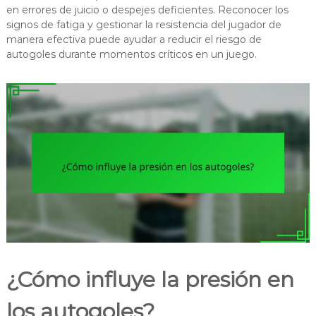
en errores de juicio o despejes deficientes. Reconocer los
signos de fatiga y gestionar la resistencia del jugador de
manera efectiva puede ayudar a reducir el riesgo de
autogoles durante momentos críticos en un juego.
¿Cómo influye la presión en
los autogoles?