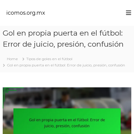
S
k
icomos.org.mx
i
p
t
Gol en propia puerta en el fútbol:
o
c
Error de juicio, presión, confusión
o
n
t
Home
Tipos de goles en el fútbol
e
Gol en propia puerta en el fútbol: Error de juicio, presión, confusión
n
t