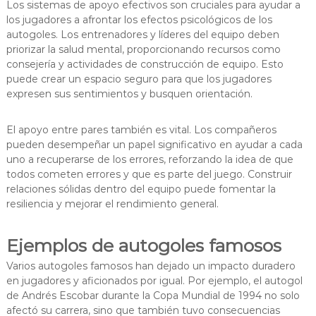
Los sistemas de apoyo efectivos son cruciales para ayudar a
los jugadores a afrontar los efectos psicológicos de los
autogoles. Los entrenadores y líderes del equipo deben
priorizar la salud mental, proporcionando recursos como
consejería y actividades de construcción de equipo. Esto
puede crear un espacio seguro para que los jugadores
expresen sus sentimientos y busquen orientación.
El apoyo entre pares también es vital. Los compañeros
pueden desempeñar un papel significativo en ayudar a cada
uno a recuperarse de los errores, reforzando la idea de que
todos cometen errores y que es parte del juego. Construir
relaciones sólidas dentro del equipo puede fomentar la
resiliencia y mejorar el rendimiento general.
Ejemplos de autogoles famosos
Varios autogoles famosos han dejado un impacto duradero
en jugadores y aficionados por igual. Por ejemplo, el autogol
de Andrés Escobar durante la Copa Mundial de 1994 no solo
afectó su carrera, sino que también tuvo consecuencias