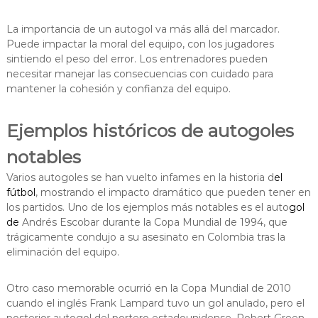
La importancia de un autogol va más allá del marcador.
Puede impactar la moral del equipo, con los jugadores
sintiendo el peso del error. Los entrenadores pueden
necesitar manejar las consecuencias con cuidado para
mantener la cohesión y confianza del equipo.
Ejemplos históricos de autogoles
notables
Varios autogoles se han vuelto infames en la historia d
el
fútbol
, mostrando el impacto dramático que pueden tener en
los partidos. Uno de los ejemplos más notables es el auto
gol
de
Andrés Escobar durante la Copa Mundial de 1994, que
trágicamente condujo a su asesinato en Colombia tras la
eliminación del equipo.
Otro caso memorable ocurrió en la Copa Mundial de 2010
cuando el inglés Frank Lampard tuvo un gol anulado, pero el
posterior autogol del portero estadounidense, Robert Green,