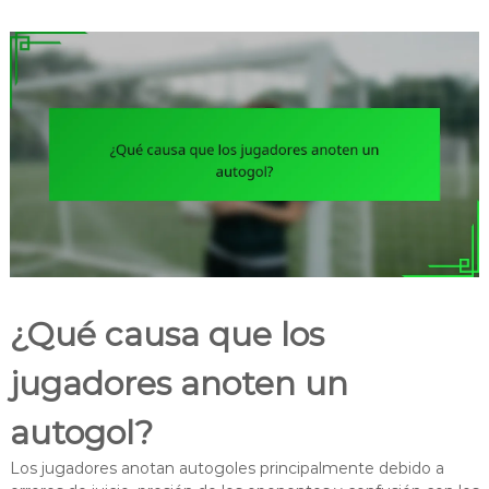
¿Qué causa que los
jugadores anoten un
autogol?
Los jugadores anotan autogoles principalmente debido a