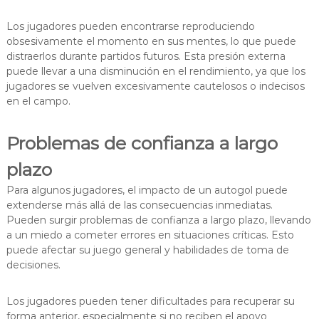
Los jugadores pueden encontrarse reproduciendo
obsesivamente el momento en sus mentes, lo que puede
distraerlos durante partidos futuros. Esta presión externa
puede llevar a una disminución en el rendimiento, ya que los
jugadores se vuelven excesivamente cautelosos o indecisos
en el campo.
Problemas de confianza a largo
plazo
Para algunos jugadores, el impacto de un autogol puede
extenderse más allá de las consecuencias inmediatas.
Pueden surgir problemas de confianza a largo plazo, llevando
a un miedo a cometer errores en situaciones críticas. Esto
puede afectar su juego general y habilidades de toma de
decisiones.
Los jugadores pueden tener dificultades para recuperar su
forma anterior, especialmente si no reciben el apoyo