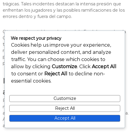
trágicas. Tales incidentes destacan la intensa presión que
enfrentan los jugadores y las posibles ramificaciones de los
errores dentro y fuera del campo.
Otro ejemplo notable es el autogol de Frank Lampard en la
Copa Mundial de 2010, que generó discusiones sobre la
We respect your privacy
tecnología en los deportes. Estos momentos sirven como
Cookies help us improve your experience,
recordatorios del elemento humano en el fútbol y el costo
deliver personalized content, and analyze
psicológico que puede acompañar a situaciones de alta
traffic. You can choose which cookies to
presión.
allow by clicking
Customize
. Click
Accept All
to consent or
Reject All
to decline non-
Recuperación después de un
essential cookies.
autogol
Customize
Recuperarse de un autogol implica tanto estrategias
mentales como físicas. Los jugadores deben centrarse en
Reject All
aprender de la experiencia en lugar de obsesionarse con ella.
Accept All
Analizar la situación para entender qué salió mal puede
ayudar a prevenir errores similares en el futuro.