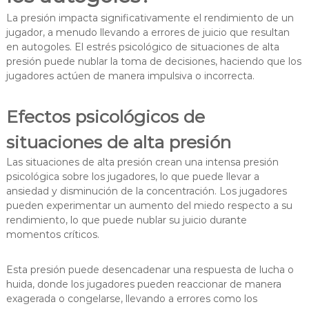
La presión impacta significativamente el rendimiento de un
jugador, a menudo llevando a errores de juicio que resultan
en autogoles. El estrés psicológico de situaciones de alta
presión puede nublar la toma de decisiones, haciendo que los
jugadores actúen de manera impulsiva o incorrecta.
Efectos psicológicos de
situaciones de alta presión
Las situaciones de alta presión crean una intensa presión
psicológica sobre los jugadores, lo que puede llevar a
ansiedad y disminución de la concentración. Los jugadores
pueden experimentar un aumento del miedo respecto a su
rendimiento, lo que puede nublar su juicio durante
momentos críticos.
Esta presión puede desencadenar una respuesta de lucha o
huida, donde los jugadores pueden reaccionar de manera
exagerada o congelarse, llevando a errores como los