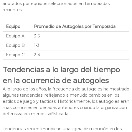
anotados por equipos seleccionados en temporadas
recientes:
Equipo
Promedio de Autogoles por Temporada
Equipo A
3-5
Equipo B
1-3
Equipo C
2-4
Tendencias a lo largo del tiempo
en la ocurrencia de autogoles
A lo largo de los años, la frecuencia de autogoles ha mostrado
algunas tendencias, reflejando a menudo cambios en los
estilos de juego y tácticas. Históricamente, los autogoles eran
más comunes en décadas anteriores cuando la organización
defensiva era menos sofisticada.
Tendencias recientes indican una ligera disminución en los