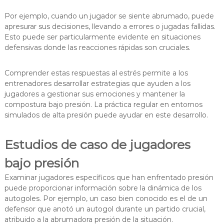
Por ejemplo, cuando un jugador se siente abrumado, puede
apresurar sus decisiones, llevando a errores o jugadas fallidas.
Esto puede ser particularmente evidente en situaciones
defensivas donde las reacciones rápidas son cruciales.
Comprender estas respuestas al estrés permite a los
entrenadores desarrollar estrategias que ayuden a los
jugadores a gestionar sus emociones y mantener la
compostura bajo presión. La práctica regular en entornos
simulados de alta presión puede ayudar en este desarrollo.
Estudios de caso de jugadores
bajo presión
Examinar jugadores específicos que han enfrentado presión
puede proporcionar información sobre la dinámica de los
autogoles. Por ejemplo, un caso bien conocido es el de un
defensor que anotó un autogol durante un partido crucial,
atribuido a la abrumadora presión de la situación.