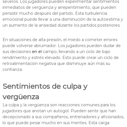
severos. Los jugadores pueden experimentar sentimientos
inmediatos de vergüenza y arrepentimiento, que pueden
persistir mucho después del partido. Esta turbulencia
emocional puede llevar a una disminución de la autoestima y
un aumento de la ansiedad durante los partidos posteriores.
En situaciones de alta presión, el miedo a cometer errores
puede volverse abrumador. Los jugadores pueden dudar de
sus decisiones
en el
campo, llevando a un ciclo de bajo
rendimiento y estrés elevado. Esto puede crear un ciclo de
retroalimentación negativa que disminuye aún más su
confianza.
Sentimientos de culpa y
vergüenza
La culpa y la vergüenza son reacciones comunes para los
jugadores que anotan un autogol. Pueden sentir que han
decepcionado a sus compañeros, entrenadores y aficionados,
lo que puede pesar mucho en sus mentes. Esta carga