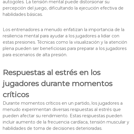
autogoles. La tensión mental puede distorsionar su
percepción del juego, dificultando la ejecución efectiva de
habilidades básicas.
Los entrenadores a menudo enfatizan la importancia de la
resiliencia mental para ayudar a los jugadores a lidiar con
estas presiones. Técnicas como la visualización y la atención
plena pueden ser beneficiosas para preparar a los jugadores
para escenarios de alta presión.
Respuestas al estrés en los
jugadores durante momentos
críticos
Durante momentos críticos en un partido, los jugadores a
menudo experimentan diversas respuestas al estrés que
pueden afectar su rendimiento. Estas respuestas pueden
incluir aumento de la frecuencia cardíaca, tensión muscular y
habilidades de toma de decisiones deterioradas.