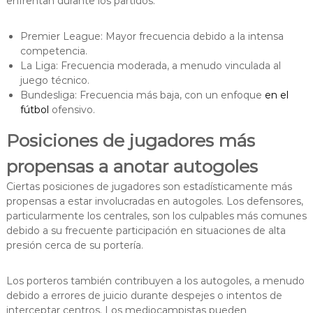
enfrentan durante los partidos.
Premier League: Mayor frecuencia debido a la intensa
competencia.
La Liga: Frecuencia moderada, a menudo vinculada al
juego técnico.
Bundesliga: Frecuencia más baja, con un enfoque
en el
fútbol
ofensivo.
Posiciones de jugadores más
propensas a anotar autogoles
Ciertas posiciones de jugadores son estadísticamente más
propensas a estar involucradas en autogoles. Los defensores,
particularmente los centrales, son los culpables más comunes
debido a su frecuente participación en situaciones de alta
presión cerca de su portería.
Los porteros también contribuyen a los autogoles, a menudo
debido a errores de juicio durante despejes o intentos de
interceptar centros. Los mediocampistas pueden