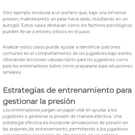
Otro ejemplo involucra a un portero que, bajo una inmensa
presión, malinterpretó un pase hacia atrás, resultando en un
autogol. Estos casos destacan cómo los factores psicológicos
pueden llevar a errores críticos en el juicio.
Analizar estos casos puede ayudar a identificar patrones
comunes en el comportamiento de los jugadores bajo estrés,
ofreciendo lecciones valiosas tanto para los jugadores como
para los entrenadores sobre cómo prepararse para situaciones
similares.
Estrategias de entrenamiento para
gestionar la presión
Los entrenadores juegan un papel vital en ayudar a los
jugadores a gestionar la presión de manera efectiva. Una
estrategia efectiva es incorporar simulaciones de presión en
las sesiones de entrenamiento, permitiendo a los jugadores