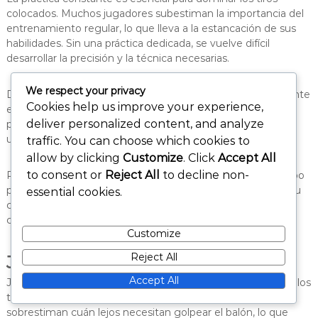
colocados. Muchos jugadores subestiman la importancia del
entrenamiento regular, lo que lleva a la estancación de sus
habilidades. Sin una práctica dedicada, se vuelve difícil
desarrollar la precisión y la técnica necesarias.
We respect your privacy
Dedica tiempo cada semana para enfocarte específicamente
Cookies help us improve your experience,
en los tiros colocados. Incorpora ejercicios que enfatizan la
deliver personalized content, and analyze
precisión, como apuntar a áreas específicas de la portería o
usar marcadores para mejorar tu puntería.
traffic. You can choose which cookies to
allow by clicking
Customize
. Click
Accept All
to consent or
Reject All
to decline non-
Realiza un seguimiento de tu progreso a lo largo del tiempo
para mantenerte motivado. La práctica regular construirá tu
essential cookies.
confianza y mejorará tu capacidad para ejecutar tiros
colocados de manera efectiva.
Customize
Reject All
Juzgar mal la distancia
Accept All
Juzgar mal la distancia al objetivo es un error frecuente en los
tiros colocados. Los jugadores a menudo subestiman o
sobrestiman cuán lejos necesitan golpear el balón, lo que