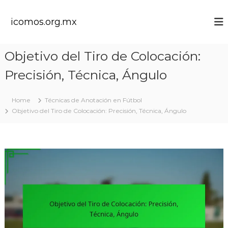
S
k
icomos.org.mx
i
p
t
Objetivo del Tiro de Colocación:
o
c
Precisión, Técnica, Ángulo
o
n
t
Home
Técnicas de Anotación en Fútbol
e
Objetivo del Tiro de Colocación: Precisión, Técnica, Ángulo
n
t