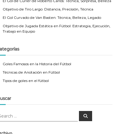
El Gol de Curler de Roberto Carlos: Técnica, Sorpresa, Belleza
Objetivo de Tiro Largo: Distancia, Precisión, Técnica
El Gol Curvado de Van Basten: Técnica, Belleza, Legado
Objetivo de Jugada Estática en Fútbol: Estrategia, Ejecución,
Trabajo en Equipo
ategorías
Goles Famosos en la Historia del Fútbol
Técnicas de Anotación en Fútbol
Tipos de goles en el fútbol
uscar
S
e
a
r
c
rchivo