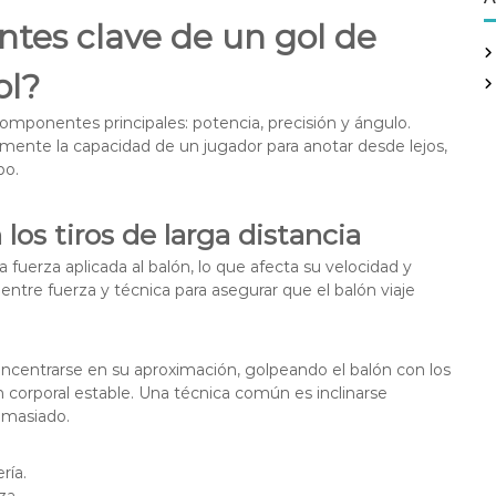
c
tes clave de un gol de
h
f
ol?
o
r
 componentes principales: potencia, precisión y ángulo.
:
ente la capacidad de un jugador para anotar desde lejos,
po.
os tiros de larga distancia
la fuerza aplicada al balón, lo que afecta su velocidad y
 entre fuerza y técnica para asegurar que el balón viaje
ncentrarse en su aproximación, golpeando el balón con los
corporal estable. Una técnica común es inclinarse
emasiado.
ría.
za.