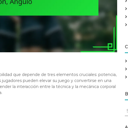
C
abilidad que depende de tres elementos cruciales: potencia,
s jugadores pueden elevar su juego y convertirse en una
ender la interacción entre la técnica y la mecánica corporal
a.
B
S
e
a
r
A