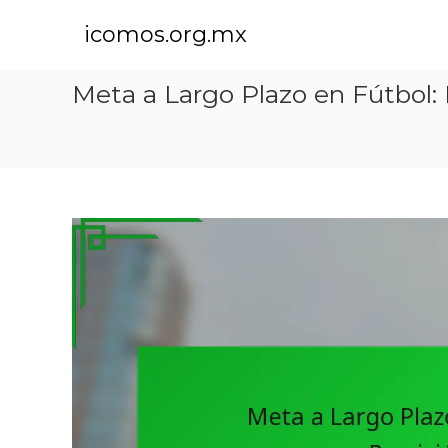
S
k
icomos.org.mx
i
p
Meta a Largo Plazo en Fútbol: 
t
o
c
o
n
t
e
n
t