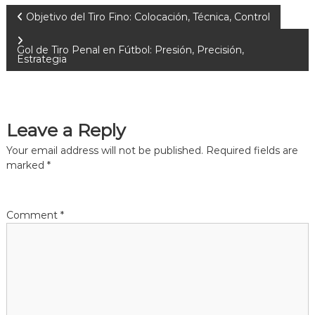
P
Objetivo del Tiro Fino: Colocación, Técnica, Control
o
Gol de Tiro Penal en Fútbol: Presión, Precisión,
Estrategia
s
t
Leave a Reply
n
Your email address will not be published.
Required fields are
marked
*
a
v
Comment
*
i
g
a