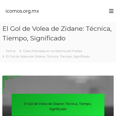
S
k
icomos.org.mx
i
p
t
El Gol de Volea de Zidane: Técnica,
o
c
Tiempo, Significado
o
n
t
Home
Goles Famosos en la Historia del Fútbol
e
El Gol de Volea de Zidane: Técnica, Tiempo, Significado
n
t