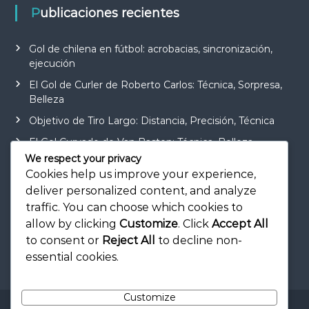
Publicaciones recientes
Gol de chilena en fútbol: acrobacias, sincronización,
ejecución
El Gol de Curler de Roberto Carlos: Técnica, Sorpresa,
Belleza
Objetivo de Tiro Largo: Distancia, Precisión, Técnica
El Gol Curvado de Van Basten: Técnica, Belleza,
Legado
We respect your privacy
Cookies help us improve your experience,
Objetivo de Jugada Estática en Fútbol: Estrategia,
deliver personalized content, and analyze
Ejecución, Trabajo en Equipo
traffic. You can choose which cookies to
allow by clicking
Customize
. Click
Accept All
to consent or
Reject All
to decline non-
essential cookies.
Customize