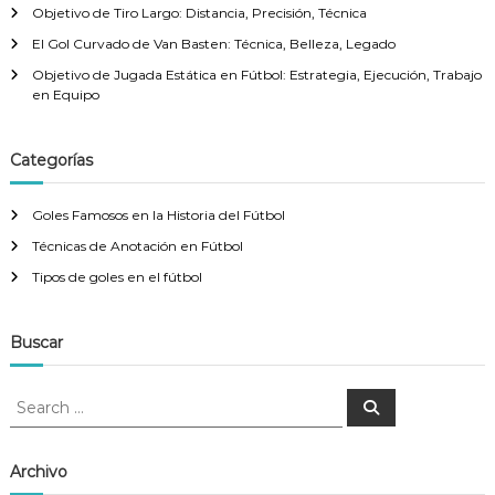
Objetivo de Tiro Largo: Distancia, Precisión, Técnica
El Gol Curvado de Van Basten: Técnica, Belleza, Legado
Objetivo de Jugada Estática en Fútbol: Estrategia, Ejecución, Trabajo
en Equipo
Categorías
Goles Famosos en la Historia del Fútbol
Técnicas de Anotación en Fútbol
Tipos de goles en el fútbol
Buscar
S
S
e
e
a
a
r
c
r
Archivo
h
c