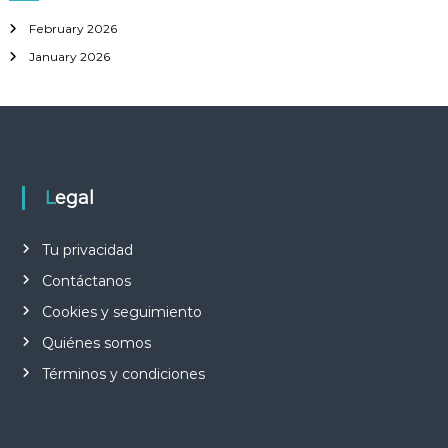
h
February 2026
f
January 2026
o
r
:
Legal
Tu privacidad
Contáctanos
Cookies y seguimiento
Quiénes somos
Términos y condiciones