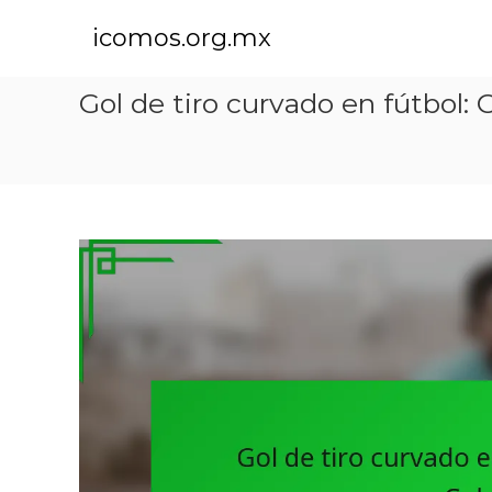
S
k
icomos.org.mx
i
p
Gol de tiro curvado en fútbol: 
t
o
c
o
n
t
e
n
t