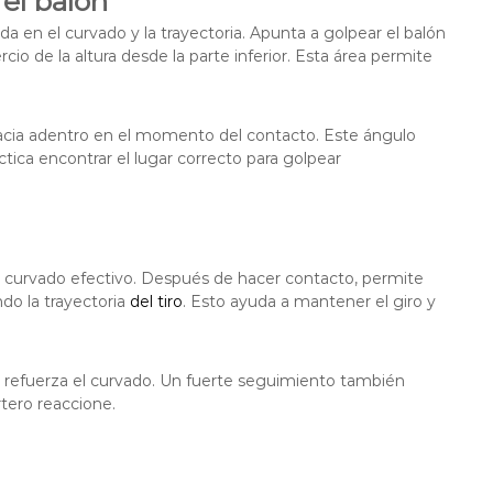
el balón
a en el curvado y la trayectoria. Apunta a golpear el balón
io de la altura desde la parte inferior. Esta área permite
hacia adentro en el momento del contacto. Este ángulo
actica encontrar el lugar correcto para golpear
o curvado efectivo. Después de hacer contacto, permite
do la trayectoria
del tiro
. Esto ayuda a mantener el giro y
e refuerza el curvado. Un fuerte seguimiento también
rtero reaccione.