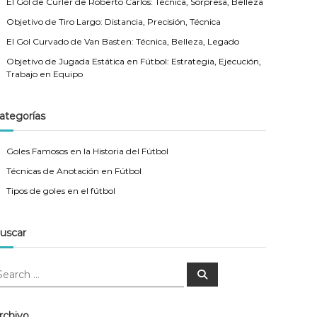
El Gol de Curler de Roberto Carlos: Técnica, Sorpresa, Belleza
Objetivo de Tiro Largo: Distancia, Precisión, Técnica
El Gol Curvado de Van Basten: Técnica, Belleza, Legado
Objetivo de Jugada Estática en Fútbol: Estrategia, Ejecución,
Trabajo en Equipo
ategorías
Goles Famosos en la Historia del Fútbol
Técnicas de Anotación en Fútbol
Tipos de goles en el fútbol
uscar
S
e
a
r
c
rchivo