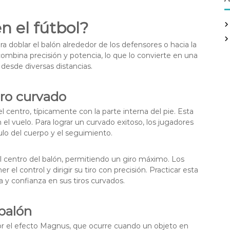
c
h
n el fútbol?
f
o
ara doblar el balón alrededor de los defensores o hacia la
r
combina precisión y potencia, lo que lo convierte en una
:
 desde diversas distancias.
iro curvado
l centro, típicamente con la parte interna del pie. Esta
el vuelo. Para lograr un curvado exitoso, los jugadores
ulo del cuerpo y el seguimiento.
l centro del balón, permitiendo un giro máximo. Los
el control y dirigir su tiro con precisión. Practicar esta
a y confianza en sus tiros curvados.
 balón
por el efecto Magnus, que ocurre cuando un objeto en