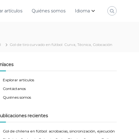
ar artículos
Quiénes somos
Idioma
l
Gol de tiro curvado en fútbol: Curva, Técnica, Colocación
nlaces
Explorar artículos
Contáctanos
Quiénes somos
ublicaciones recientes
Gol de chilena en fútbol: acrobacias, sincronización, ejecución